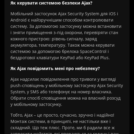
Як керувати системою безпеки Ajax?
Мобільний застосунок Ajax Security System для iOS і
Android є найзручнішим способом контролювати
систему. За допомогою застосунку можна встановити
і зняти приміщення з-під охорони, перевіряти стан
кожного пристрою: рівень сигналу, заряд
акумулятора, температуру. Також можна керувати
системою за допомогою брелока SpaceControl і
бездротової клавіатури KeyPad або KeyPad Plus.
Як Ajax повідомить мені про небезпеку?
Ajax надсилає повідомлення про тривоги у вигляді
push-сповіщень у мобільному застосунку Ajax Security
System, у SMS або телефонує на номер власника.
Обрати спосіб сповіщення можна на власний розсуд
у мобільному застосунку.
Тобто, Ajax – це просто, сучасно, зручно і надійно!
Монтаж системи, в принципі, не настільки вже і
складний. Що теж плюс. Проте, ми б радили все ж
запросити майстрів, які впораються за годину і вам