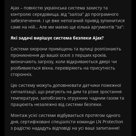
Ajax – повністю українська система захисту та
контролю середовища, від “заліза” до програмного
забезпечення. І це вже непоганий привід зупинитися
саме на ній… Але ми маємо ще кілька аргументів “за”:
Які задачі вирішує система безпеки Ajax?
Системи охорони приміщень та вулиці розпізнають
проникнення до вашої оселі з перших кроків,
визначають загрозу, коли відкриваються двері чи
розбиваються вікна, перевіряють на присутність
сторонніх.
Цю систему можуть доповнювати датчики пожежної
сигналізації, що реагують на дим та різке зростання
температури, запобігають отруєнню чадним газом та
працюють незалежно від системи безпеки.
Монтаж усієї системи відбувається протягом одного
дня, сертифіковані спеціалісти команди LN Protection
з радістю нададуть відповіді на усі ваші запитання!